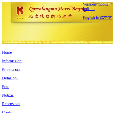
Versione mobile
Italiano
English
简体中文
Home
Informazioni
Prenota ora
Dotazioni
Foto
Notizia
Recensioni
Contatti