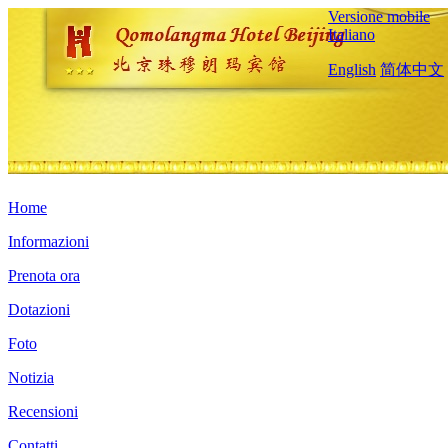
Versione mobile
Italiano
English
简体中文
Home
Informazioni
Prenota ora
Dotazioni
Foto
Notizia
Recensioni
Contatti