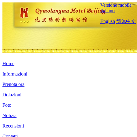
Versione mobile
Italiano
English
简体中文
Home
Informazioni
Prenota ora
Dotazioni
Foto
Notizia
Recensioni
Contatti