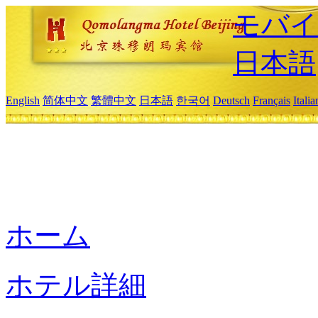
モバイ
日本語
English
简体中文
繁體中文
日本語
한국어
Deutsch
Français
Itali
ホーム
ホテル詳細