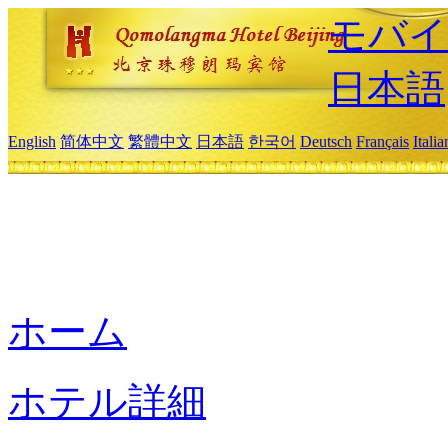
モバイ
日本語
English
简体中文
繁體中文
日本語
한국어
Deutsch
Français
Itali
ホーム
ホテル詳細