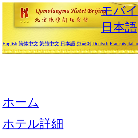
モバイ
日本語
English
简体中文
繁體中文
日本語
한국어
Deutsch
Français
Itali
ホーム
ホテル詳細