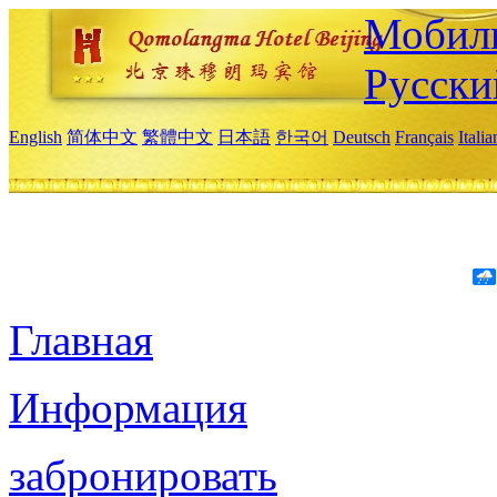
Мобиль
Русски
English
简体中文
繁體中文
日本語
한국어
Deutsch
Français
Itali
Главная
Информация
забронировать