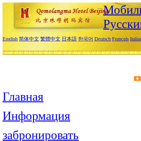
Мобиль
Русски
English
简体中文
繁體中文
日本語
한국어
Deutsch
Français
Itali
Главная
Информация
забронировать