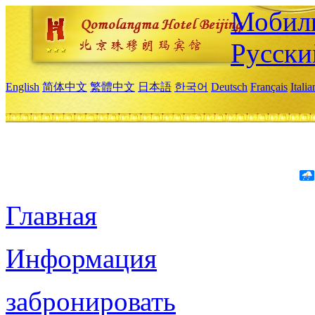
Мобиль
Русски
English
简体中文
繁體中文
日本語
한국어
Deutsch
Français
Itali
Главная
Информация
забронировать