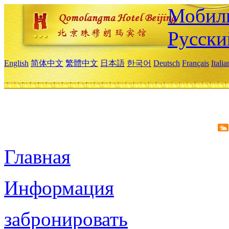
Мобиль
Русски
English
简体中文
繁體中文
日本語
한국어
Deutsch
Français
Itali
Главная
Информация
забронировать