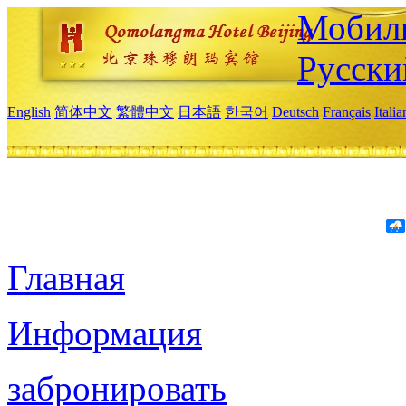
Мобиль
Русски
English
简体中文
繁體中文
日本語
한국어
Deutsch
Français
Itali
Главная
Информация
забронировать