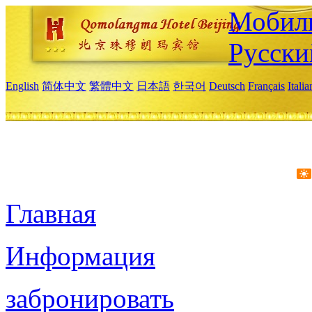
Мобиль
Русски
English
简体中文
繁體中文
日本語
한국어
Deutsch
Français
Itali
Главная
Информация
забронировать