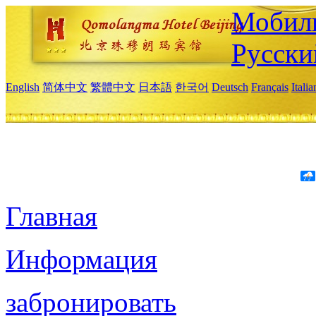
Мобиль
Русски
English
简体中文
繁體中文
日本語
한국어
Deutsch
Français
Itali
Главная
Информация
забронировать