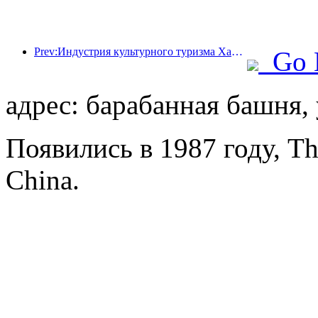
Prev:Индустрия культурного туризма Ханчжоу будет процветать в 2024 году: добавленная культурная стоимость превысит 340 миллиардов, а число въездных туристов удвоится
Go 
адрес: барабанная башня, 
Появились в 1987 году, T
China.