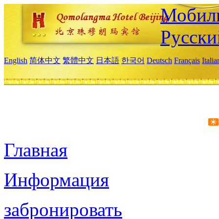
Мобиль
Русски
English
简体中文
繁體中文
日本語
한국어
Deutsch
Français
Itali
Главная
Информация
забронировать