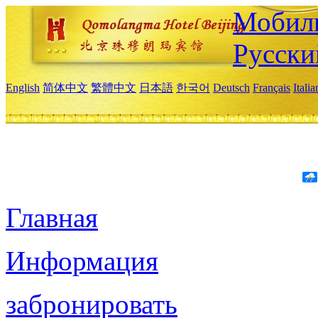
Мобиль
Русски
English
简体中文
繁體中文
日本語
한국어
Deutsch
Français
Itali
Главная
Информация
забронировать