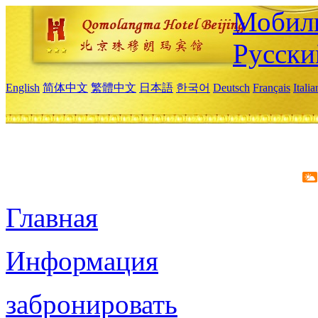
Мобиль
Русски
English
简体中文
繁體中文
日本語
한국어
Deutsch
Français
Itali
Главная
Информация
забронировать