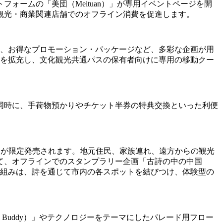
ームの「美団（Meituan）」が専用イベントページを開
観光・商業関連店舗でのオフライン消費を促進します。
や、お得なプロモーション・パッケージなど、多彩な企画が用
.0）」ガイドを拡充し、文化観光共通パスの保有者向けに専用の移動クー
同時に、手荷物預かりやチケット半券の特典交換といった利便
s）」共通パスが限定発売されます。地元住民、家族連れ、遠方からの観光
て、オフラインでのスタンプラリー企画「古詩の中の中国
。この取り組みは、詩を通じて市内の各スポットを結びつけ、体験型の
 Buddy）」やテクノロジーをテーマにしたパレード用フロー