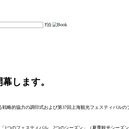
?
泊
開幕します。
る戦略的協力の調印式および第37回上海観光フェスティバル
は、「1つのフェスティバル、2つのシーズン」（夏季観光シー