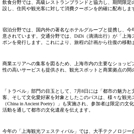
飲食分野では、高級レストランブランドと協力し、期間限定の
設し、住民や観光客に対して消費クーポンを的確に配布しま
宿泊分野では、国内外の著名なホテルグループと提携し、今
意されています。交通分野では、DiDi（滴滴出行）が「上海スムーズ・
ポンを発行します。これにより、旅程の計画から往復の移動
商業エリアへの集客を図るため、上海市内の主要なショッピ
性の高いサービスも提供され、観光スポットと商業拠点の間
「トラベル」部門の目玉として、7月8日には「都市の魅力と文化との出会
客、そして文化愛好家を対象としたこのパスは、様々な観光
（China in Ancient Poetry）」も実施され、
活動を通して都市の文化遺産を伝えます。
今年の「上海観光フェスティバル」では、大手テクノロジー企業