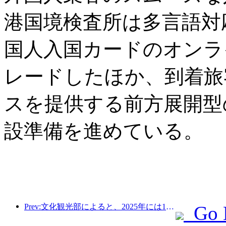
港国境検査所は多言語対
国人入国カードのオンラ
レードしたほか、到着旅
スを提供する前方展開型
設準備を進めている。
Prev:文化観光部によると、2025年には16,994か所のA級景勝地が75億1000万人の観光客を迎え、5544億9000万元の観光収入を生み出した。
Go 