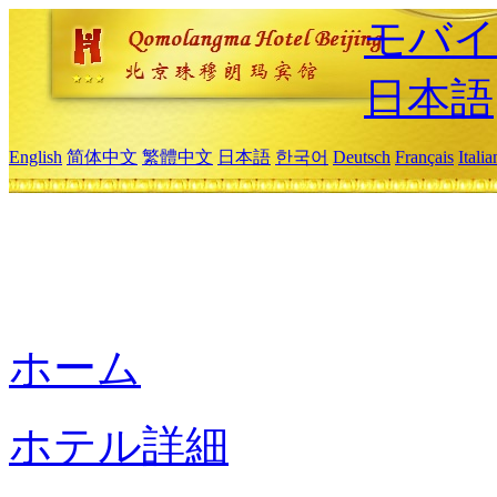
モバイ
日本語
English
简体中文
繁體中文
日本語
한국어
Deutsch
Français
Itali
ホーム
ホテル詳細