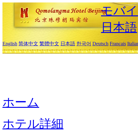
モバイ
日本語
English
简体中文
繁體中文
日本語
한국어
Deutsch
Français
Itali
ホーム
ホテル詳細