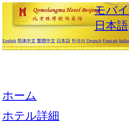
モバイ
日本語
English
简体中文
繁體中文
日本語
한국어
Deutsch
Français
Itali
ホーム
ホテル詳細