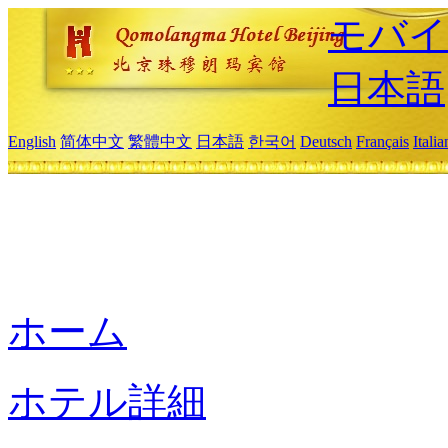
モバイ
日本語
English
简体中文
繁體中文
日本語
한국어
Deutsch
Français
Itali
ホーム
ホテル詳細