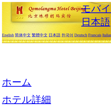
モバイ
日本語
English
简体中文
繁體中文
日本語
한국어
Deutsch
Français
Itali
ホーム
ホテル詳細