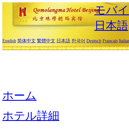
モバイ
日本語
English
简体中文
繁體中文
日本語
한국어
Deutsch
Français
Itali
ホーム
ホテル詳細