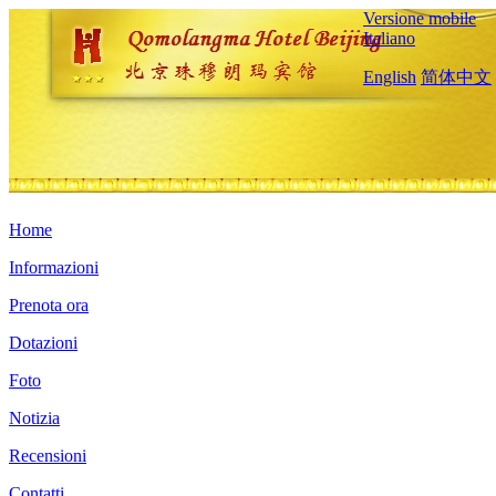
Versione mobile
Italiano
English
简体中文
Home
Informazioni
Prenota ora
Dotazioni
Foto
Notizia
Recensioni
Contatti