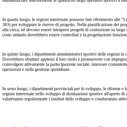
standardizzare ulteriormente le qualifiche degli operatori sportivi a ba
In quarto luogo, le regioni interessate possono fare riferimento alle "Li
383) per sviluppare le riserve di progetto. Nella pianificazione dei prog
alla cieca, né devono essere intrapresi progetti di costruzione su larga 
costo unitario dovrebbero essere controllati e la progettazione funziona
In quinto luogo, i dipartimenti amministrativi sportivi delle regioni in cu
Dovrebbero sfruttare appieno il loro ruolo e promuovere con impegno l'i
coinvolgere attivamente la partecipazione sociale, innovare costantemente
operazioni e nella gestione quotidiane.
In sesto luogo, i dipartimenti provinciali per lo sviluppo, le riforme 
regioni interessate nello sviluppo di destinazioni sportive all'aperto 
valuteranno regolarmente i risultati dello sviluppo e condurranno attiv