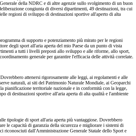
cio Generale della NDRC e di altre agenzie sullo svolgimento di un buon
deliberazione congiunta di diversi dipartimenti, 49 destinazioni, tra cui
le regioni di sviluppo di destinazioni sportive all'aperto di alta
n programma di supporto e potenziamento più mirato per le regioni
ttore degli sport all'aria aperta del mio Paese da un punto di vista
nti a tutti i livelli preposti allo sviluppo e alle riforme, allo sport,
l coordinamento generale per garantire l'efficacia delle attività correlate.
. Dovrebbero attenersi rigorosamente alle leggi, ai regolamenti e alle
 riserve naturali, ai siti del Patrimonio Naturale Mondiale, ai Geoparchi
lla pianificazione territoriale nazionale e in conformità con la legge,
o di destinazioni sportive all'aria aperta di alta qualità e l'ambiente
 alle tipologie di sport all'aria aperta più vantaggiose. Dovrebbero
re le capacità di garanzia della sicurezza e migliorare i sistemi di
ci riconosciuti dall'Amministrazione Generale Statale dello Sport e