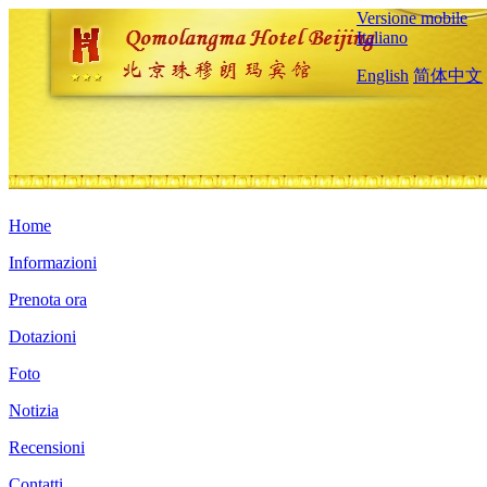
Versione mobile
Italiano
English
简体中文
Home
Informazioni
Prenota ora
Dotazioni
Foto
Notizia
Recensioni
Contatti