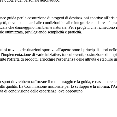
ssa quota e del personale aeronautico.
nee guida per la costruzione di progetti di destinazioni sportive all'aria 
etti, devono adattarsi alle condizioni locali e integrarle con la realtà pra
scala che danneggino l'ambiente naturale. Per i progetti che richiedono in
le ottimizzata, privilegiando semplicità e praticità.
i si trovano destinazioni sportive all'aperto sono i principali attori nello
mplementazione di varie iniziative, tra cui eventi, costruzione di impian
 l'offerta di prodotti, arricchire l'esperienza delle attività e stabilire 
e lo sport dovrebbero rafforzare il monitoraggio e la guida, e riassumere 
di alta qualità. La Commissione nazionale per lo sviluppo e la riforma, l'
ità di condivisione delle esperienze, ove opportuno.