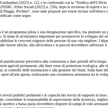
tà" (Guobanhan [2025] n. 12), e in conformità con la "Notifica dell'Uffi
à" (NDRC Affari Sociali [2025] n. 250), dopo la revisione di esperti e la 
di Pinggu, Pechino", sono state proposte per essere incluse nell'elenco del
notificate come segue.
à non è un programma pilota o una designazione specifica, ma piuttosto u
po. Si tratta di un'iniziativa importante per promuovere lo sviluppo del se
isfare le crescenti esigenze delle persone di una vita migliore. I dipartime
, alle risorse idriche, alla silvicoltura e ai pascoli dovrebbero rafforzare i
di pianificazione preventiva alla costruzione e dare priorità all'ecologia
terreni agricoli permanenti, alle linee rosse di protezione ecologica, alle
iai, al controllo delle inondazioni e alla gestione dei fiumi. Sulla base de
 sport all'aria aperta, realizzando una coesistenza armoniosa tra lo svilupp
ei servizi pubblici pertinenti e le capacità dei servizi di supporto in base
le, consolidare le responsabilità di supervisione della sicurezza, migliora
tà sportive a bassa quota dovrebbero disporre di campi di volo aeronauti