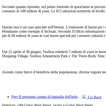
Secondo quanto riportato, nel primo trimestre di quest'anno la provinc
consumo di 188 milioni di yuan. Le 815 attrazioni turistiche di livello A
Questo non è un caso speciale nell'Henan. L'emissione di buoni per i c
Prendiamo come esempio il Sichuan. Secondo l'Ufficio informazioni de
più di 68 milioni di yuan in vari buoni speciali per consumi culturali e 
Dal 22 aprile al 30 giugno, Suzhou emetterà 5 milioni di yuan in buon
Shopping Village, Suzhou Amusement Park e The Three-Body Time Trav
Avendo come fulcro il beneficio della popolazione, diverse regioni invi
Prev:Il prossimo campo di battaglia dell'industria alberghiera risiede nei geni sostenibili dell'arredamento
Go Back
Indirizzo: 149 Gulou West Street, vicino a Gulou West Street