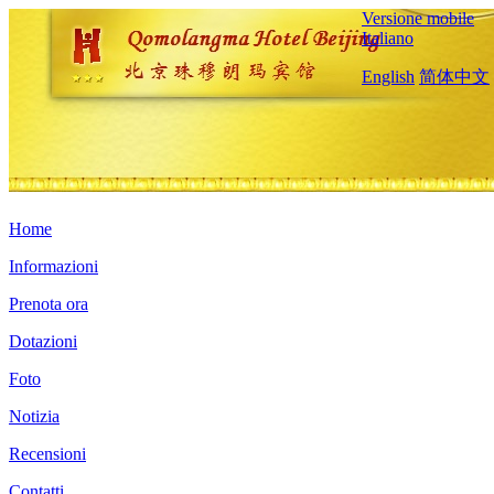
Versione mobile
Italiano
English
简体中文
Home
Informazioni
Prenota ora
Dotazioni
Foto
Notizia
Recensioni
Contatti