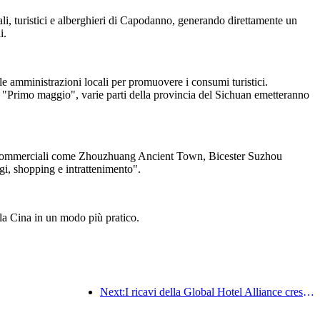
li, turistici e alberghieri di Capodanno, generando direttamente un
i.
le amministrazioni locali per promuovere i consumi turistici.
 "Primo maggio", varie parti della provincia del Sichuan emetteranno
ività commerciali come Zhouzhuang Ancient Town, Bicester Suzhou
, shopping e intrattenimento".
lla Cina in un modo più pratico.
Next:I ricavi della Global Hotel Alliance cresceranno del 15% nel primo trimestre del 2025