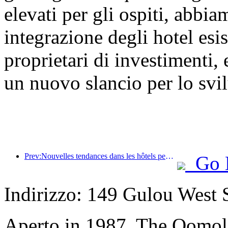
elevati per gli ospiti, abbi
integrazione degli hotel esis
proprietari di investimenti,
un nuovo slancio per lo svil
Prev:Nouvelles tendances dans les hôtels pendant la fête nationale 2024 : les post-00 portent le Hanfu et séjournent dans la « State Guesthouse » pour boire du thé et apprendre la calligraphie afin de démontrer leur confiance culturelle
Go 
Indirizzo: 149 Gulou West S
Aperto in 1987, The Qomol