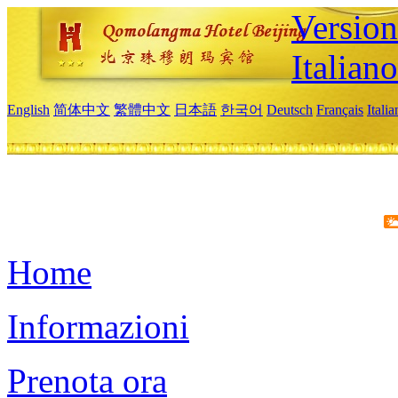
Version
Italiano
English
简体中文
繁體中文
日本語
한국어
Deutsch
Français
Itali
Home
Informazioni
Prenota ora