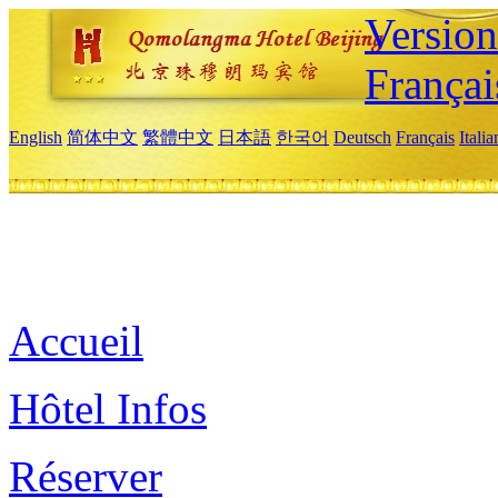
Versio
Françai
English
简体中文
繁體中文
日本語
한국어
Deutsch
Français
Itali
Accueil
Hôtel Infos
Réserver