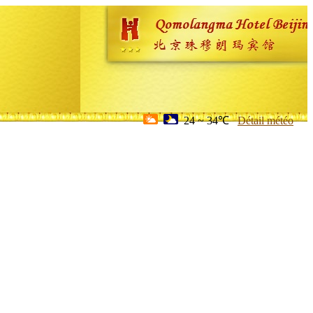
24 ~ 34℃
Détail météo