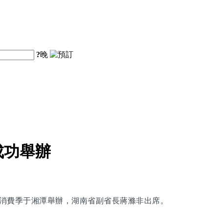
?
晚
成功舉辦
旅購物消費季于湘潭舉辦，湖南省副省長蔣滌非出席。