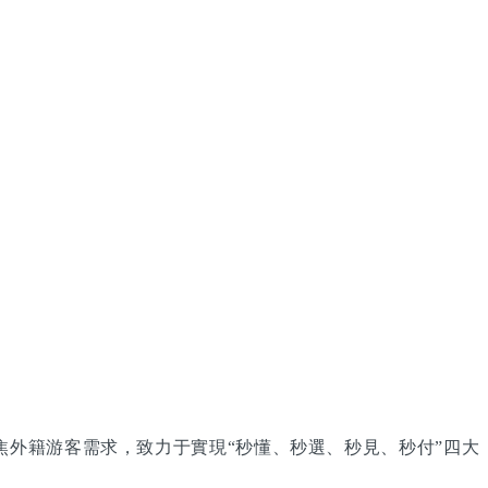
統聚焦外籍游客需求，致力于實現“秒懂、秒選、秒見、秒付”四大