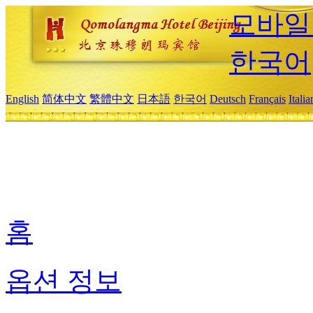
모바일
한국어
English
简体中文
繁體中文
日本語
한국어
Deutsch
Français
Itali
홈
옵션 정보