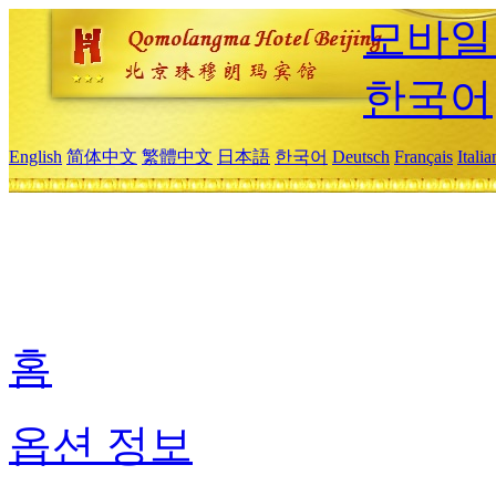
모바일
한국어
English
简体中文
繁體中文
日本語
한국어
Deutsch
Français
Itali
홈
옵션 정보