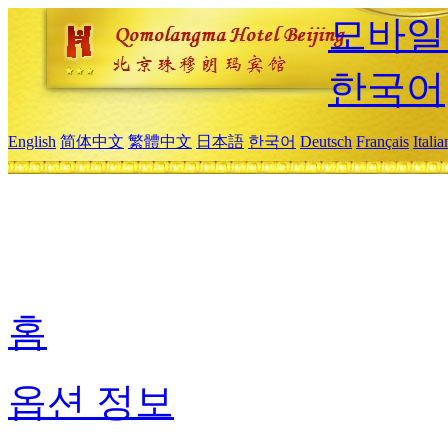
모바일
한국어
English
简体中文
繁體中文
日本語
한국어
Deutsch
Français
Itali
홈
옵션 정보