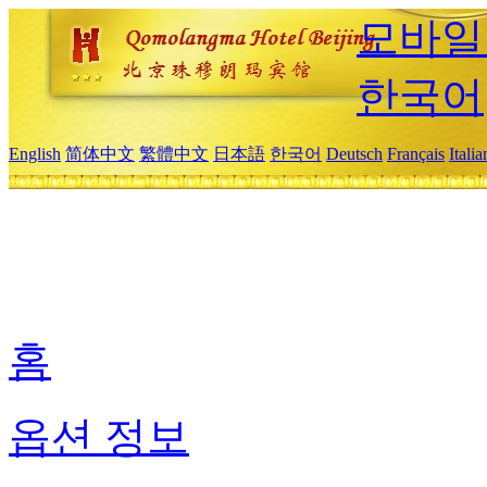
모바일
한국어
English
简体中文
繁體中文
日本語
한국어
Deutsch
Français
Itali
홈
옵션 정보