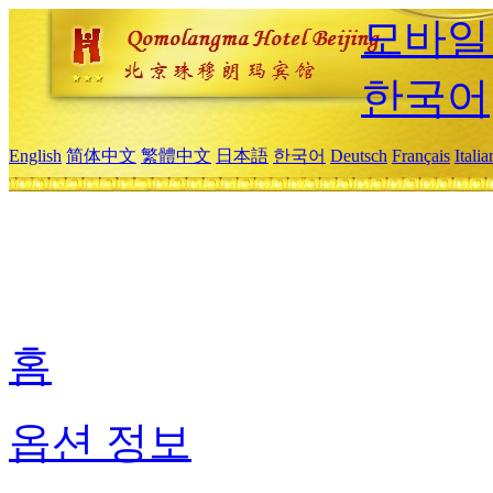
모바일
한국어
English
简体中文
繁體中文
日本語
한국어
Deutsch
Français
Itali
홈
옵션 정보