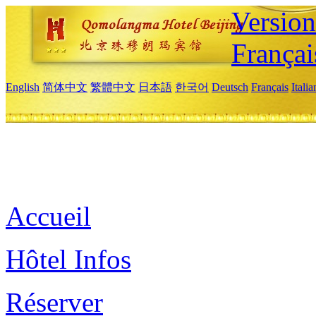
Versio
Françai
English
简体中文
繁體中文
日本語
한국어
Deutsch
Français
Itali
Accueil
Hôtel Infos
Réserver