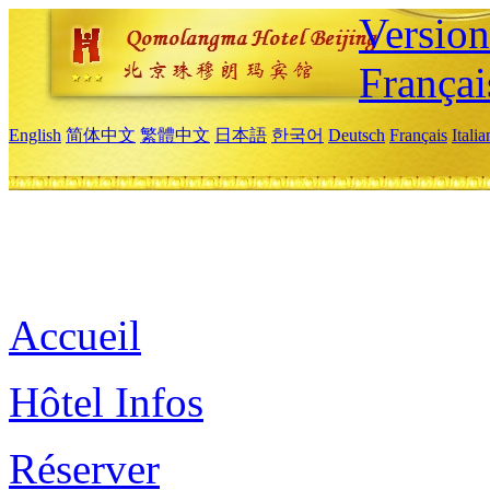
Versio
Françai
English
简体中文
繁體中文
日本語
한국어
Deutsch
Français
Itali
Accueil
Hôtel Infos
Réserver