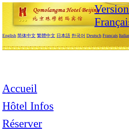
Versio
Françai
English
简体中文
繁體中文
日本語
한국어
Deutsch
Français
Itali
Accueil
Hôtel Infos
Réserver