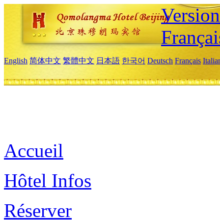
Versio
Françai
English
简体中文
繁體中文
日本語
한국어
Deutsch
Français
Itali
Accueil
Hôtel Infos
Réserver