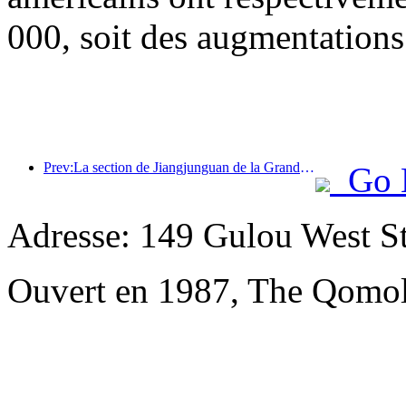
000, soit des augmentations
Prev:La section de Jiangjunguan de la Grande Muraille, située dans le district de Pinggu à Pékin, devrait ouvrir au public dès la fin de l'année 2026.
Go 
Adresse: 149 Gulou West St
Ouvert en 1987, The Qomol