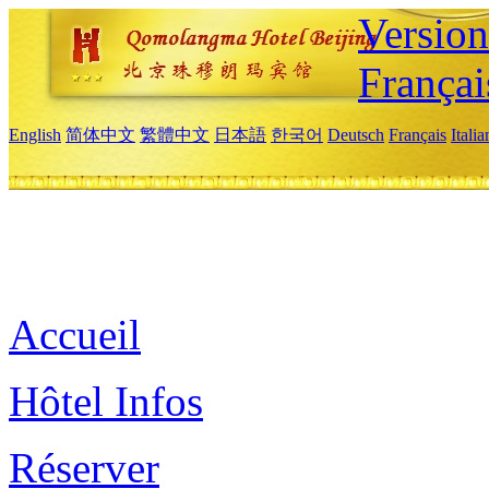
Versio
Françai
English
简体中文
繁體中文
日本語
한국어
Deutsch
Français
Itali
Accueil
Hôtel Infos
Réserver