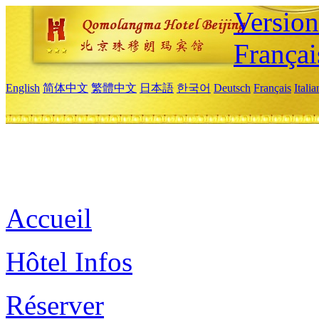
Versio
Françai
English
简体中文
繁體中文
日本語
한국어
Deutsch
Français
Itali
Accueil
Hôtel Infos
Réserver