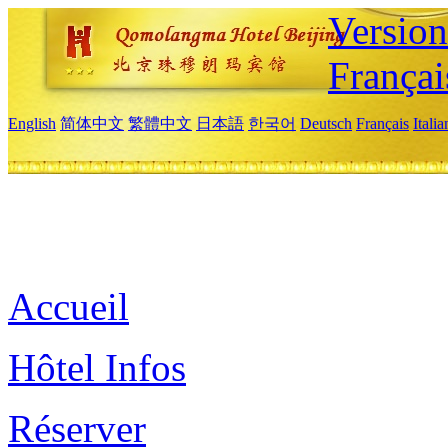
Versio
Françai
English
简体中文
繁體中文
日本語
한국어
Deutsch
Français
Itali
Accueil
Hôtel Infos
Réserver