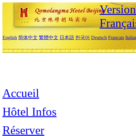
Versio
Françai
English
简体中文
繁體中文
日本語
한국어
Deutsch
Français
Itali
Accueil
Hôtel Infos
Réserver