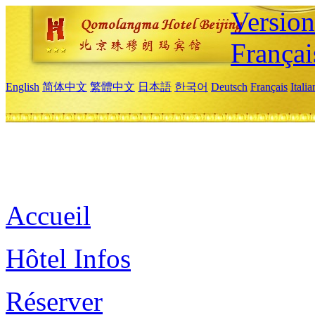
Versio
Françai
English
简体中文
繁體中文
日本語
한국어
Deutsch
Français
Itali
Accueil
Hôtel Infos
Réserver