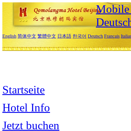
Mobile 
Deutsc
English
简体中文
繁體中文
日本語
한국어
Deutsch
Français
Itali
Startseite
Hotel Info
Jetzt buchen