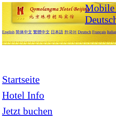
Mobile 
Deutsc
English
简体中文
繁體中文
日本語
한국어
Deutsch
Français
Itali
Startseite
Hotel Info
Jetzt buchen