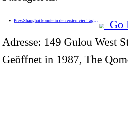
Prev:Shanghai konnte in den ersten vier Tagen des Mittherbstfestes und der Nationalfeiertage über 15,11 Millionen Besucher begrüßen, was einem Anstieg von über 20 % im Vergleich zum Vorjahr entspricht.
Go 
Adresse: 149 Gulou West St
Geöffnet in 1987, The Qom