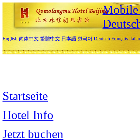
Mobile 
Deutsc
English
简体中文
繁體中文
日本語
한국어
Deutsch
Français
Itali
Startseite
Hotel Info
Jetzt buchen