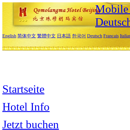
Mobile 
Deutsc
English
简体中文
繁體中文
日本語
한국어
Deutsch
Français
Itali
Startseite
Hotel Info
Jetzt buchen