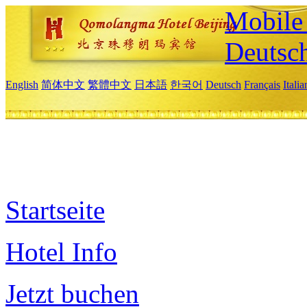
Mobile 
Deutsc
English
简体中文
繁體中文
日本語
한국어
Deutsch
Français
Itali
Startseite
Hotel Info
Jetzt buchen